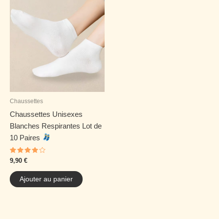
Chaussettes
Chaussettes Unisexes
Blanches Respirantes Lot de
10 Paires
Note
9,90
€
4.00
sur 5
Ajouter au panier