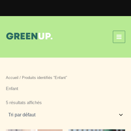
Aller
au
contenu
Accueil
/ Produits identifiés “Enfant”
Enfant
5 résultats affichés