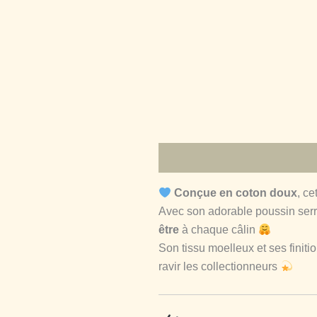
Description
Informations c
Conçue en coton doux
, ce
Avec son adorable poussin serré
être
à chaque câlin
Son tissu moelleux et ses finit
ravir les collectionneurs