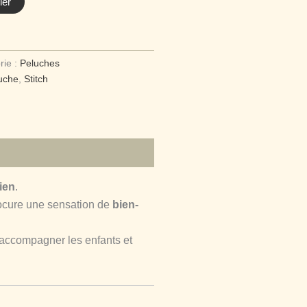
ier
rie :
Peluches
uche
,
Stitch
ien
.
ocure une sensation de
bien-
 accompagner les enfants et