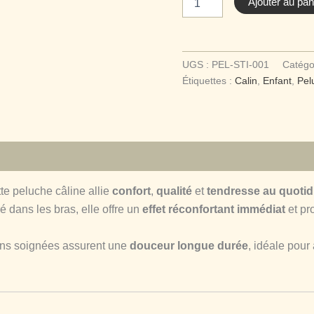
Ajouter au pan
de
Peluche
Stitch
Câlin
UGS :
PEL-STI-001
Catégo
20
cm
Étiquettes :
Calin
,
Enfant
,
Pel
omplémentaires
Avis (0)
tte peluche câline allie
confort
,
qualité
et
tendresse au quotid
 dans les bras, elle offre un
effet réconfortant immédiat
et pr
ions soignées assurent une
douceur longue durée
, idéale pour