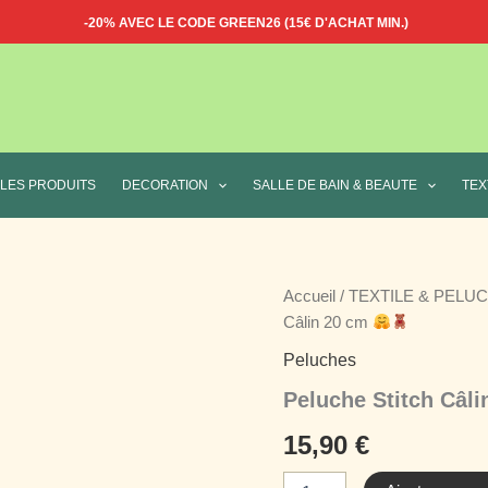
-20%
AVEC LE
CODE
GREEN26
(15€ D'ACHAT MIN.)
 LES PRODUITS
DECORATION
SALLE DE BAIN & BEAUTE
TEX
Accueil
/
TEXTILE & PELU
Câlin 20 cm
Peluches
Peluche Stitch Câl
15,90
€
quantité